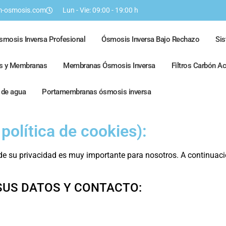
-osmosis.com
Lun - Vie: 09:00 - 19:00 h
smosis Inversa Profesional
Ósmosis Inversa Bajo Rechazo
Si
os y Membranas
Membranas Ósmosis Inversa
Filtros Carbón A
s de agua
Portamembranas ósmosis inversa
 política de cookies):
n de su privacidad es muy importante para nosotros. A continua
SUS DATOS Y CONTACTO: