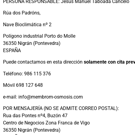
PERSONA RESPONSABLE: Jesús Manuel Taboada Cancelo
Rúa dos Padróns,
Nave Bioclimática nº 2
Polígono industrial Porto do Molle
36350 Nigrán (Pontevedra)
ESPAÑA
Puede contactarnos en esta dirección
solamente con cita pre
Teléfono: 986 115 376
Móvil 698 127 648
e-mail: info@membrom-osmosis.com
POR MENSAJERÍA (NO SE ADMITE CORREO POSTAL):
Rua das Pontes nº4, Buzón 47
Centro de Negocios Zona Franca de Vigo
36350 Nigrán (Pontevedra)