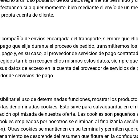
erecho a un uso posterior de los datos legalmente permitido y d
efectuar en cualquier momento, bien mediante el envío de un me
 propia cuenta de cliente.
 compañía de envíos encargada del transporte, siempre que ello
 pago que elija durante el proceso de pedido, transmitiremos lo
 pago y, en su caso, al proveedor de servicios de pago contratad
elegidos también recogen ellos mismos estos datos, siempre que
sus datos de acceso en la cuenta del proveedor de servicios de 
dor de servicios de pago.
posibilitar el uso de determinadas funciones, mostrar los product
las denominadas cookies. Esto sirve para salvaguardar, en el
ntación optimizada de nuestra oferta. Las cookies son pequeños 
kies empleadas por nosotros se eliminan al finalizar la sesión
ón). Otras cookies se mantienen en su terminal y permiten que
cenamiento se desprende del resumen que figura en la configura