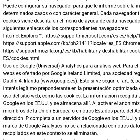
Puede configurar su navegador para que le informe sobre la in
determinados casos o con carácter general. Cada navegador ti
cookies viene descrita en el menú de ayuda de cada navegador
siguientes enlaces de los correspondientes navegadores:
Internet Explorer™: https://support.microsoft.com/es-es/help
https://support.apple.com/kb/ph21411?locale=es_ES Chrome
https://support.mozilla.org/es/kb/habilitar-y-deshabilitar-co
ES/cookies.html
Uso de Google (Universal) Analytics para análisis web Para el an
webs es ofertado por Google Ireland Limited, una sociedad reg
Dublín 4, Irlanda (www.google.es). Esto sirve según el art. 6, p
interés legítimo preponderante en la presentación optimizada d
uso del sitio web, como las cookies. La información recogida a
Google en los EE.UU. y se almacena allí. Al activar el anonimiz
miembros de la Unión Europea o en otros Estados parte del Ac
dirección IP completa a un servidor de Google en los EE.UU. y s
marco de Google Analytics no será relacionada con otros datos
recopilados en este contexto se eliminarán.