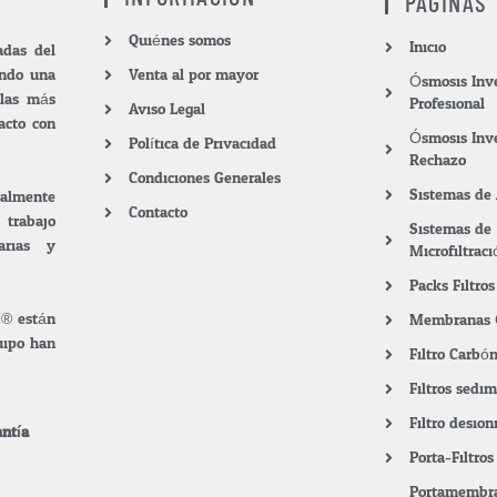
PÁGINAS
Quiénes somos
Inicio
das del
endo una
Venta al por mayor
Ósmosis Inv
 las más
Profesional
Aviso Legal
acto con
Ósmosis Inv
Política de Privacidad
Rechazo
Condiciones Generales
Sistemas de
ialmente
Contacto
 trabajo
Sistemas de
arias y
Microfiltraci
Packs Filtr
M® están
Membranas 
quipo han
Filtro Carbó
Filtros sedi
Filtro desion
ntía.
Porta-Filtro
.
Portamembra