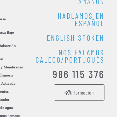
LLÁMANOS
HABLAMOS EN
ersa
ESPAÑOL
ersa Bajo
ENGLISH SPOKEN
 Adsorción
NOS FALAMOS
GALEGO/PORTUGUÉS
ón
os y Membranas
986 115 376
Ósmosis
n Activado
mentos
Información
izador
s de agua
nas ósmosis