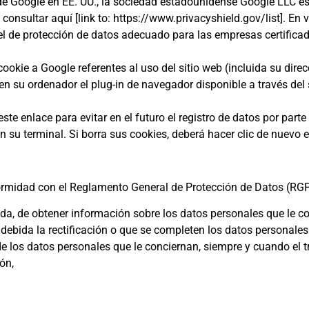
de Google en EE. UU., la sociedad estadounidense Google LLC es
consultar aquí [link to: https://www.privacyshield.gov/list]. En v
el de protección de datos adecuado para las empresas certific
cookie a Google referentes al uso del sitio web (incluida su dire
n su ordenador el plug-in de navegador disponible a través del 
este enlace
para evitar en el futuro el registro de datos por part
n su terminal. Si borra sus cookies, deberá hacer clic de nuevo e
formidad con el Reglamento General de Protección de Datos (RG
cada, de obtener información sobre los datos personales que le c
indebida la rectificación o que se completen los datos personales
de los datos personales que le conciernan, siempre y cuando el 
ón,