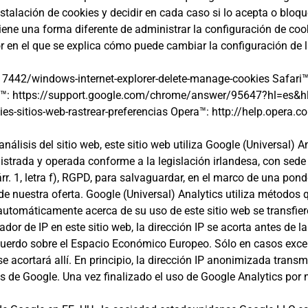
stalación de cookies y decidir en cada caso si lo acepta o bloq
ene una forma diferente de administrar la configuración de coo
 en el que se explica cómo puede cambiar la configuración de l
/17442/windows-internet-explorer-delete-manage-cookies Safari™
™: https://support.google.com/chrome/answer/95647?hl=es&hl
okies-sitios-web-rastrear-preferencias Opera™: http://help.oper
álisis del sitio web, este sitio web utiliza Google (Universal) An
istrada y operada conforme a la legislación irlandesa, con sede
árr. 1, letra f), RGPD, para salvaguardar, en el marco de una pon
e nuestra oferta. Google (Universal) Analytics utiliza métodos 
utomáticamente acerca de su uso de este sitio web se transfiere
ador de IP en este sitio web, la dirección IP se acorta antes de 
uerdo sobre el Espacio Económico Europeo. Sólo en casos excep
e acortará allí. En principio, la dirección IP anonimizada trans
 de Google. Una vez finalizado el uso de Google Analytics por n