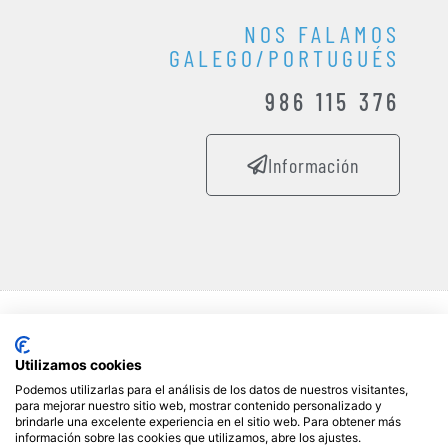
NOS FALAMOS
GALEGO/PORTUGUÉS
986 115 376
Información
© Copyright 2019-2025 - MEMBROM REVERSE OSMOSIS
MEMBRANES SL - MEMBROM®
Utilizamos cookies
Dirección fiscal: C/Das Pontes nº 4, Buzón 47 - Centro de Negocios
Podemos utilizarlas para el análisis de los datos de nuestros visitantes,
para mejorar nuestro sitio web, mostrar contenido personalizado y
Zona Franca de Vigo, 36350 Nigrán (Pontevedra), Galicia, España
brindarle una excelente experiencia en el sitio web. Para obtener más
(Spain)
información sobre las cookies que utilizamos, abre los ajustes.