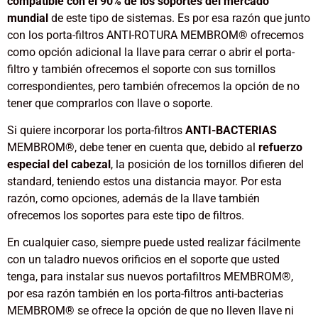
compatible con el 90% de los soportes del mercado
mundial
de este tipo de sistemas. Es por esa razón que junto
con los porta-filtros
ANTI-ROTURA MEMBROM®
ofrecemos
como opción adicional la llave para cerrar o abrir el porta-
filtro y también ofrecemos el soporte con sus tornillos
correspondientes, pero también ofrecemos la opción de no
tener que comprarlos con llave o soporte.
Si quiere incorporar los porta-filtros
ANTI-BACTERIAS
MEMBROM®, debe tener en cuenta que, debido al
refuerzo
especial del cabezal
, la posición de los tornillos difieren del
standard, teniendo estos una distancia mayor. Por esta
razón, como opciones, además de la llave también
ofrecemos los soportes para este tipo de filtros.
En cualquier caso, siempre puede usted realizar fácilmente
con un taladro nuevos orificios en el soporte que usted
tenga, para instalar sus nuevos portafiltros MEMBROM®,
por esa razón también en los porta-filtros anti-bacterias
MEMBROM® se ofrece la opción de que no lleven llave ni