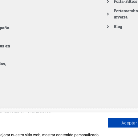
Porta-Filtro
.
Portamembra
inversa
Blog
spaña
tas en
as,
 MEMBRANES SL - MEMBROM®
Negocios Zona Franca de Vigo, 36350 Nigrán
Aceptar
ave bioclimática ZF Vigo nº 2, Polígono
 mejorar nuestro sitio web, mostrar contenido personalizado
ia, España (Spain)