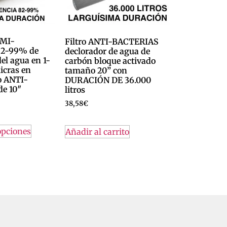
EMI-
Filtro ANTI-BACTERIAS
2-99% de
declorador de agua de
el agua en 1-
carbón bloque activado
icras en
tamaño 20” con
o ANTI-
DURACIÓN DE 36.000
e 10″
litros
38,58
€
opciones
Añadir al carrito