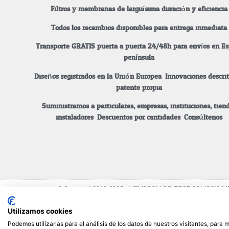
Filtros y membranas de larguísima duración y eficiencia
Todos los recambios disponibles para entrega inmediata.
Transporte GRATIS puerta a puerta 24/48h para envíos en E
península.
Diseños registrados en la Unión Europea. Innovaciones descri
patente propia.
Suministramos a particulares, empresas, instituciones, tiend
instaladores.
Descuentos por cantidades. Consúltenos.
© Copyright 2019-2025 - MEMBROM REVERSE OSMOSIS
Dirección fiscal: C/Das Pontes nº 4, Buzón 47 - Centro de 
(Pontevedra), Galicia, España (Spain)
Utilizamos cookies
Dirección centro de trabajo (Cita previa): C/Dos Padróns, N
Podemos utilizarlas para el análisis de los datos de nuestros visitantes, para
Industrial Porto do Molle , 36350 Nigrán (Pontevedra), Galic