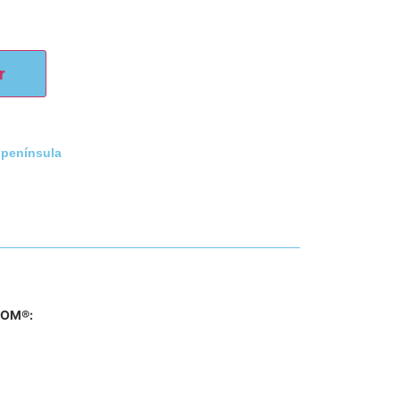
r
 península
BROM®: