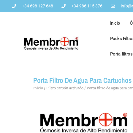
+34 698 127 648
+34 986 115 376
info@
Inicio
Ó
Packs Filtr
Porta-filtro
Porta Filtro De Agua Para Cartucho
Inicio
/
Filtro carbón activado
/ Porta filtro de agua para 