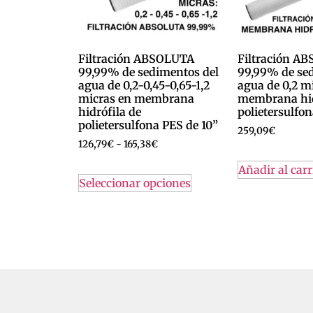
Filtración ABSOLUTA
Filtración A
99,99% de sedimentos del
99,99% de se
agua de 0,2-0,45-0,65-1,2
agua de 0,2 m
micras en membrana
membrana hid
hidrófila de
polietersulfo
polietersulfona PES de 10”
259,09
€
126,79
€
-
165,38
€
Añadir al carr
Seleccionar opciones