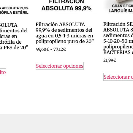
Filtración S
Filtración ABSOLUTA
BSOLUTA
ABSOLUTA 8
99,9% de sedimentos del
dimentos del
sedimentos d
agua en 0,5-1-3 micras en
icras en
5-10-20-50 m
polipropileno puro de 20”
rófila de
polipropilen
na PES de 20”
49,60
€
-
77,12
€
BACTERIAS d
21,99
€
Seleccionar opciones
ito
Seleccionar 