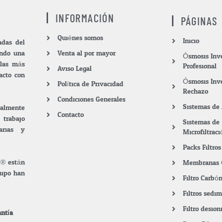
INFORMACIÓN
PÁGINAS
Quiénes somos
Inicio
das del
endo una
Venta al por mayor
Ósmosis Inv
 las más
Profesional
Aviso Legal
acto con
Ósmosis Inv
Política de Privacidad
Rechazo
Condiciones Generales
Sistemas de
ialmente
Contacto
 trabajo
Sistemas de
arias y
Microfiltraci
Packs Filtr
M® están
Membranas 
quipo han
Filtro Carbó
Filtros sedi
Filtro desion
ntía.