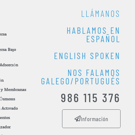
LLÁMANOS
HABLAMOS EN
ersa
ESPAÑOL
ersa Bajo
ENGLISH SPOKEN
 Adsorción
NOS FALAMOS
GALEGO/PORTUGUÉS
ón
os y Membranas
986 115 376
Ósmosis
n Activado
mentos
Información
izador