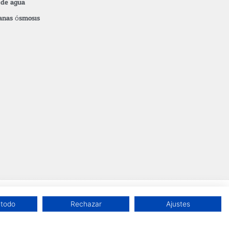
s de agua
nas ósmosis
 todo
Rechazar
Ajustes
0