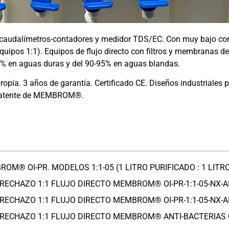
udalímetros-contadores y medidor TDS/EC. Con muy bajo consu
(equipos 1:1). Equipos de flujo directo con filtros y membranas d
99% en aguas duras y del 90-95% en aguas blandas.
opia. 3 años de garantía. Certificado CE. Diseños industriales 
n patente de MEMBROM®.
® OI-PR. MODELOS 1:1-05 (1 LITRO PURIFICADO : 1 LITRO
RECHAZO 1:1 FLUJO DIRECTO MEMBROM® OI-PR-1:1-05-NX-A
RECHAZO 1:1 FLUJO DIRECTO MEMBROM® OI-PR-1:1-05-NX-A
RECHAZO 1:1 FLUJO DIRECTO MEMBROM® ANTI-BACTERIAS OI