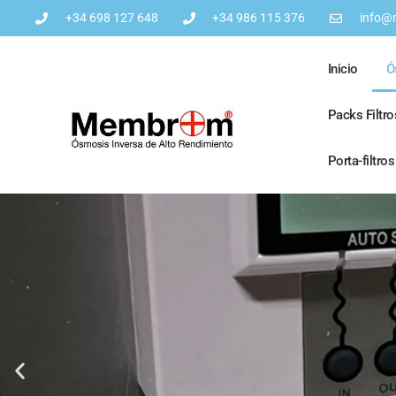
+34 698 127 648
+34 986 115 376
info@
Inicio
Ó
Packs Filtr
Porta-filtro