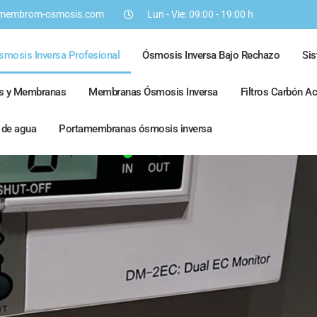
membrom-osmosis.com
Lun - Vie: 09:00 - 19:00 h
smosis Inversa Profesional
Ósmosis Inversa Bajo Rechazo
Si
os y Membranas
Membranas Ósmosis Inversa
Filtros Carbón A
s de agua
Portamembranas ósmosis inversa