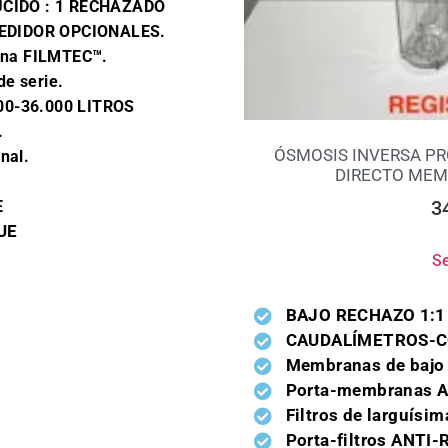
UCIDO : 1 RECHAZADO
DIDOR OPCIONALES.
ina FILMTEC™.
e serie.
000-36.000 LITROS
.
ÓSMOSIS INVERSA PR
nal.
DIRECTO MEMB
3
E
 UE
Se
BAJO RECHAZO 1:1
CAUDALÍMETROS-C
Membranas de bajo
Porta-membranas A
Filtros de larguís
Porta-filtros ANTI