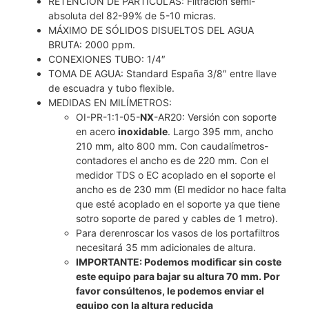
RETENCIÓN DE PARTÍCULAS: Filtración semi-
absoluta del 82-99% de 5-10 micras.
MÁXIMO DE SÓLIDOS DISUELTOS DEL AGUA
BRUTA: 2000 ppm.
CONEXIONES TUBO: 1/4″
TOMA DE AGUA: Standard España 3/8″ entre llave
de escuadra y tubo flexible.
MEDIDAS EN MILÍMETROS:
OI-PR-1:1-05-
NX
-AR20: Versión con soporte
en acero
inoxidable
. Largo 395 mm, ancho
210 mm, alto 800 mm. Con caudalímetros-
contadores el ancho es de 220 mm. Con el
medidor TDS o EC acoplado en el soporte el
ancho es de 230 mm (El medidor no hace falta
que esté acoplado en el soporte ya que tiene
sotro soporte de pared y cables de 1 metro).
Para derenroscar los vasos de los portafiltros
necesitará 35 mm adicionales de altura.
IMPORTANTE: Podemos modificar sin coste
este equipo para bajar su altura 70 mm. Por
favor consúltenos, le podemos enviar el
equipo con la altura reducida