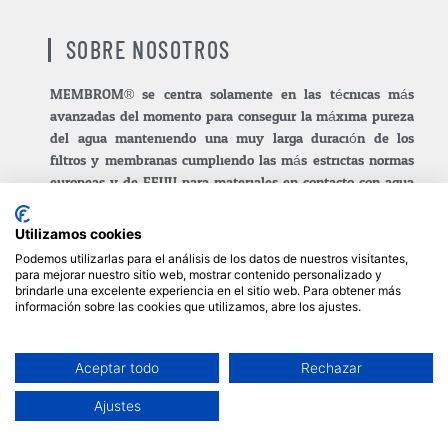
SOBRE NOSOTROS
MEMBROM® se centra solamente en las técnicas más
avanzadas del momento para conseguir la máxima pureza
del agua manteniendo una muy larga duración de los
filtros y membranas cumpliendo las más estrictas normas
europeas y de EEUU para materiales en contacto con agua
de consumo humano y/o industria alimentaria.o médica.
Utilizamos cookies
Los sistemas de purificación de agua MEMBROM® están
Podemos utilizarlas para el análisis de los datos de nuestros visitantes,
especialmente diseñados para ahorrar agua, tiempo y
para mejorar nuestro sitio web, mostrar contenido personalizado y
dinero en entonos de trabajo exigentes, evitando paradas
brindarle una excelente experiencia en el sitio web. Para obtener más
información sobre las cookies que utilizamos, abre los ajustes.
de mantenimiento innecesarias y aprovechando la mayor
cantidad de agua.
Aceptar todo
Rechazar
0
Todas las innovaciones de los purificadores de agua
MEMBROM® están descritas en patente propia. Los
Ajustes
diseños industriales de cada equipo han sido registrados en
la Unión Europea.