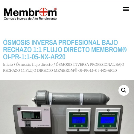
Ósmosis Inversa Profesional
Ósmosis Inversa Bajo Rechazo
Membranas Ósmosis Inversa
Portamembranas ósmosis inversa
ÓSMOSIS INVERSA PROFESIONAL BAJO
RECHAZO 1:1 FLUJO DIRECTO MEMBROM®
OI-PR-1:1-05-NX-AR20
Inicio
/
Ósmosis flujo directo
/ ÓSMOSIS INVERSA PROFESIONAL BAJO
RECHAZO 1:1 FLUJO DIRECTO MEMBROM® OI-PR-1:1-05-NX-AR20