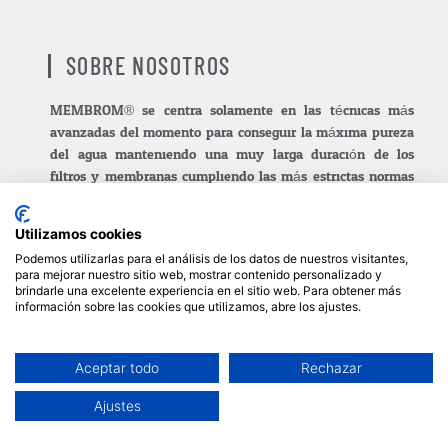
SOBRE NOSOTROS
MEMBROM® se centra solamente en las técnicas más
avanzadas del momento para conseguir la máxima pureza
del agua manteniendo una muy larga duración de los
filtros y membranas cumpliendo las más estrictas normas
europeas y de EEUU para materiales en contacto con agua
de consumo humano y/o industria alimentaria.o médica.
Utilizamos cookies
Podemos utilizarlas para el análisis de los datos de nuestros visitantes,
Los sistemas de purificación de agua MEMBROM® están
para mejorar nuestro sitio web, mostrar contenido personalizado y
especialmente diseñados para ahorrar agua, tiempo y
brindarle una excelente experiencia en el sitio web. Para obtener más
dinero en entonos de trabajo exigentes, evitando paradas
información sobre las cookies que utilizamos, abre los ajustes.
de mantenimiento innecesarias y aprovechando la mayor
cantidad de agua.
Aceptar todo
Rechazar
0
Todas las innovaciones de los purificadores de agua
Ajustes
MEMBROM® están descritas en patente propia. Los
diseños industriales de cada equipo han sido registrados en