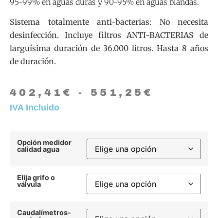
95-99% en aguas duras y 90-95% en aguas blandas.
Sistema totalmente anti-bacterias: No necesita
desinfección.
I
ncluye filtros
ANTI-BACTERIAS
de
larguísima duración de 36.000 litros. Hasta 8 años
de duración.
402,41
€
-
551,25
€
IVA Incluido
Opción medidor
calidad agua
Elija grifo o
válvula
Caudalímetros-