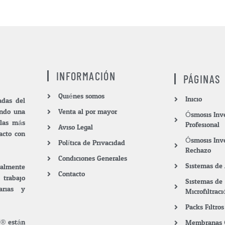
INFORMACIÓN
PÁGINAS
Quiénes somos
Inicio
das del
endo una
Venta al por mayor
Ósmosis Inv
 las más
Profesional
Aviso Legal
acto con
Ósmosis Inv
Política de Privacidad
Rechazo
Condiciones Generales
Sistemas de
ialmente
Contacto
 trabajo
Sistemas de
arias y
Microfiltraci
Packs Filtr
M® están
Membranas 