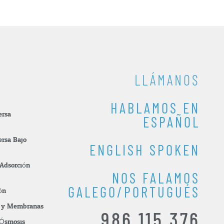
LLÁMANOS
HABLAMOS EN
ersa
ESPAÑOL
ersa Bajo
ENGLISH SPOKEN
 Adsorción
NOS FALAMOS
GALEGO/PORTUGUÉS
ón
os y Membranas
986 115 376
Ósmosis