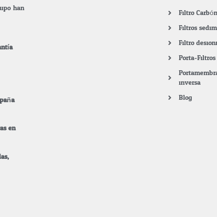
quipo han
Filtro Carbó
Filtros sedi
Filtro desion
ntía.
Porta-Filtro
.
Portamembra
inversa
Blog
spaña
tas en
as,