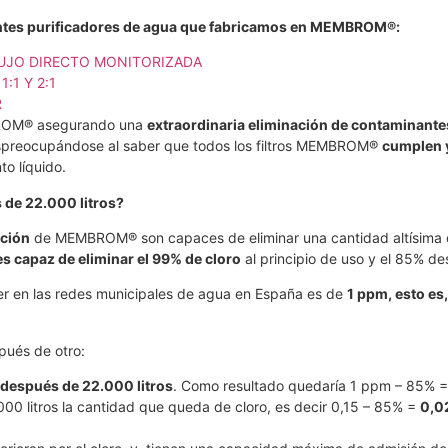
uientes purificadores de agua que fabricamos en MEMBROM®:
LUJO DIRECTO MONITORIZADA
:1 Y 2:1
R
MBROM® asegurando una
extraordinaria eliminación de contaminante
preocupándose al saber que todos los filtros MEMBROM®
cumplen y
o líquido.
 de 22.000 litros?
ación
de MEMBROM® son capaces de eliminar una cantidad altísima de
 es capaz de eliminar el 99% de cloro
al principio de uso y el 85% de
ber en las redes municipales de agua en España es de
1 ppm, esto es
spués de otro:
o después de 22.000 litros
. Como resultado quedaría 1 ppm – 85% =
000 litros la cantidad que queda de cloro, es decir 0,15 – 85% =
0,0