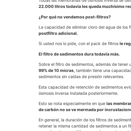
Todas las membranas de ósmosis inversa se dete
22.000 litros todavía les queda muchísimo re
¿Por qué no vendemos post-filtros?
La capacidad de eliminar cloro del agua de los
postfiltro adicional.
Si usted nos lo pide, con el pack de filtros
le re
El filtro de sedimentos dura todavía más.
Sobre el filtro de sedimentos, además de tener
99% de 10 micras
, también tiene una capacid
sedimentos sin caídas de presión relevantes.
Esta capacidad de retención de sedimentos ev
ósmosis inversa instalada posteriormente.
Esto se nota especialmente en que
las membran
de carbón no se ve mermada por incrustacione
En general, la duración de los filtros de sed
retener la misma cantidad de sedimentos a un f