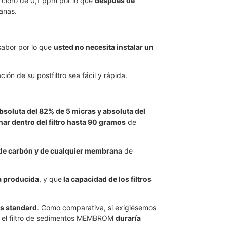
 cloro de 0,1 ppm por lo que
después de
anas.
sabor por lo que
usted no necesita instalar un
ón de su postfiltro sea fácil y rápida.
soluta del 82% de 5 micras y absoluta del
ar dentro del filtro hasta 90 gramos
de
os de carbón y de cualquier membrana
de
a producida
, y que
la capacidad de los filtros
os standard
. Como comparativa, si exigiésemos
®, el filtro de sedimentos MEMBROM
duraría