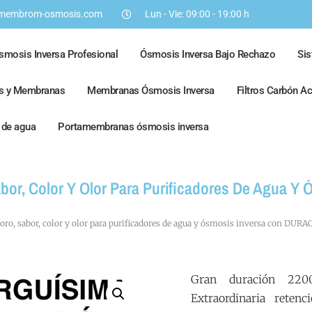
membrom-osmosis.com
Lun - Vie: 09:00 - 19:00 h
smosis Inversa Profesional
Ósmosis Inversa Bajo Rechazo
Si
os y Membranas
Membranas Ósmosis Inversa
Filtros Carbón A
s de agua
Portamembranas ósmosis inversa
 Sabor, Color Y Olor Para Purificadores De Agua
cloro, sabor, color y olor para purificadores de agua y ósmosis inversa con DU
Gran duración 22000
Extraordinaria reten