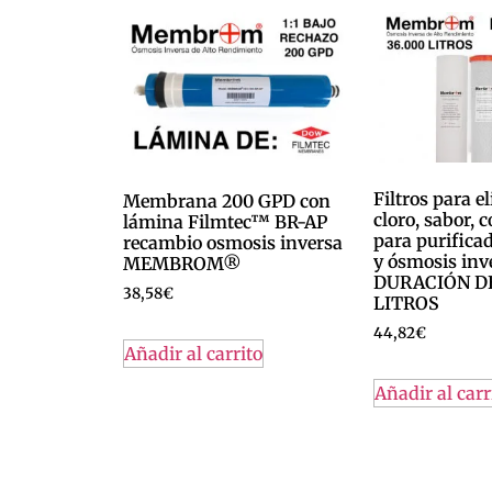
Filtros para e
Membrana 200 GPD con
cloro, sabor, c
lámina Filmtec™ BR-AP
para purifica
recambio osmosis inversa
y ósmosis inv
MEMBROM®
DURACIÓN DE
38,58
€
LITROS
44,82
€
Añadir al carrito
Añadir al carr