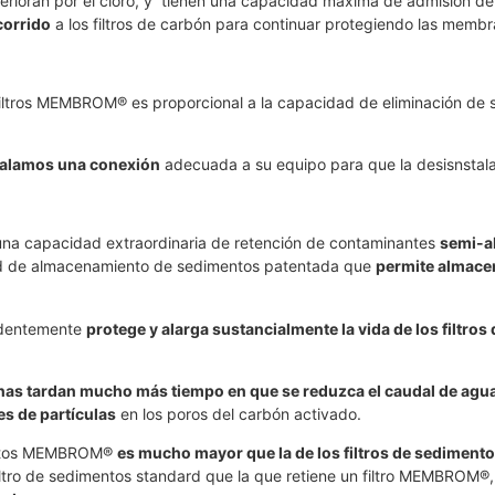
rioran por el cloro, y tienen una capacidad máxima de admisión de
corrido
a los filtros de carbón para continuar protegiendo las membr
 filtros MEMBROM® es proporcional a la capacidad de eliminación de 
galamos una conexión
adecuada a su equipo para que la desisnstalaci
 una capacidad extraordinaria de retención de contaminantes
semi-ab
ad de almacenamiento de sedimentos patentada que
permite almacen
identemente
protege y alarga sustancialmente la vida de los filtr
as tardan mucho más tiempo en que se reduzca el caudal de agu
s de partículas
en los poros del carbón activado.
imentos MEMBROM®
es mucho mayor que la de los filtros de sediment
iltro de sedimentos standard que la que retiene un filtro MEMBROM