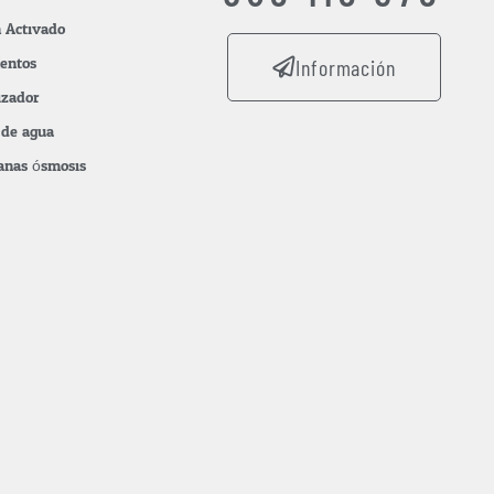
n Activado
mentos
Información
izador
s de agua
nas ósmosis