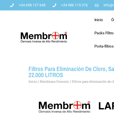
+34 698 127 648
+34 986 115 376
info@
Inicio
Ó
Packs Filtr
Porta-filtro
Filtros Para Eliminación De Cloro,
22.000 LITROS
Inicio
/
Membrana Ósmosis
/ Filtros para eliminación de 