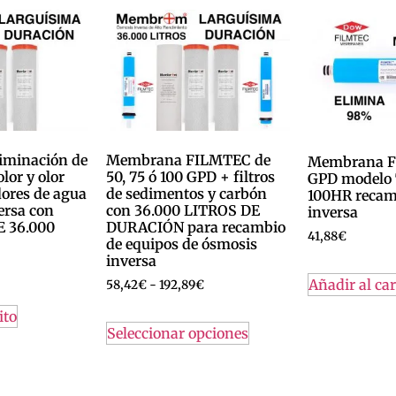
liminación de
Membrana FILMTEC de
Membrana F
olor y olor
50, 75 ó 100 GPD + filtros
GPD modelo
dores de agua
de sedimentos y carbón
100HR recam
ersa con
con 36.000 LITROS DE
inversa
 36.000
DURACIÓN para recambio
41,88
€
de equipos de ósmosis
inversa
Añadir al car
58,42
€
-
192,89
€
ito
Seleccionar opciones