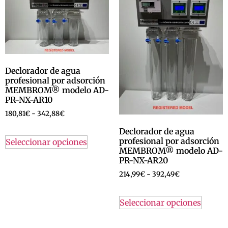
Declorador de agua
profesional por adsorción
MEMBROM® modelo AD-
PR-NX-AR10
180,81
€
-
342,88
€
Declorador de agua
profesional por adsorción
Seleccionar opciones
MEMBROM® modelo AD-
PR-NX-AR20
214,99
€
-
392,49
€
Seleccionar opciones