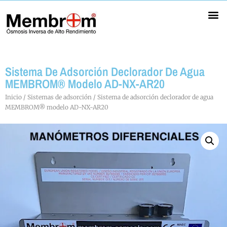
Ósmosis Inversa Profesional
Ósmosis Inversa Bajo Rechazo
Membranas Ósmosis Inversa
Portamembranas ósmosis inversa
Sistema De Adsorción Declorador De Agua
MEMBROM® Modelo AD-NX-AR20
Inicio
/
Sistemas de adsorción
/ Sistema de adsorción declorador de agua
MEMBROM® modelo AD-NX-AR20