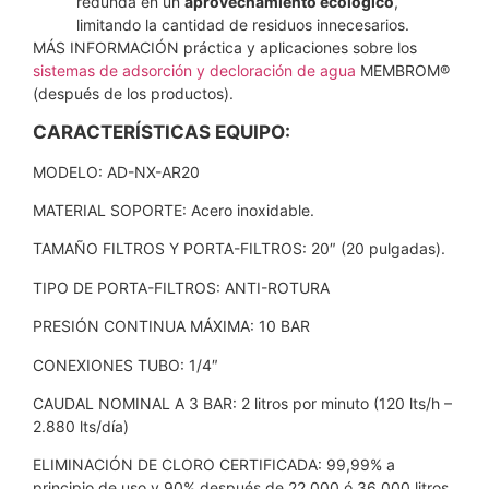
redunda en un
aprovechamiento ecológico
,
limitando la cantidad de residuos innecesarios.
MÁS INFORMACIÓN práctica y aplicaciones sobre los
sistemas de adsorción y decloración de agua
MEMBROM®
(después de los productos).
CARACTERÍSTICAS EQUIPO:
MODELO: AD-NX-AR20
MATERIAL SOPORTE: Acero inoxidable.
TAMAÑO FILTROS Y PORTA-FILTROS: 20″ (20 pulgadas).
TIPO DE PORTA-FILTROS: ANTI-ROTURA
PRESIÓN CONTINUA MÁXIMA: 10 BAR
CONEXIONES TUBO: 1/4″
CAUDAL NOMINAL A 3 BAR: 2 litros por minuto (120 lts/h –
2.880 lts/día)
ELIMINACIÓN DE CLORO CERTIFICADA: 99,99% a
principio de uso y 90% después de 22.000 ó 36.000 litros