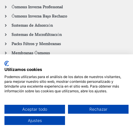
Ósmosis Inversa Profesional
Ósmosis Inversa Bajo Rechazo
Sistemas de Adsorción
Sistemas de Microfiltración
Packs Filtros y Membranas
Membranas Ósmosis
Filtro Carbón Activado
Utilizamos cookies
Filtros sedimentos
Podemos utilizarlas para el análisis de los datos de nuestros visitantes,
Filtro desionizador
para mejorar nuestro sitio web, mostrar contenido personalizado y
brindarle una excelente experiencia en el sitio web. Para obtener más
Porta-Filtros de agua
información sobre las cookies que utilizamos, abre los ajustes.
Portamembranas ósmosis inversa
Blog
Aceptar todo
Rechazar
0
Ajustes
LLÁMANOS