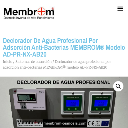
Ósmosis Inversa Profesional
Ósmosis Inversa Bajo Rechazo
Membranas Ósmosis Inversa
Portamembranas ósmosis inversa
Declorador De Agua Profesional Por
Adsorción Anti-Bacterias MEMBROM® Modelo
AD-PR-NX-AB20
Inicio
/
Sistemas de adsorción
/ Declorador de agua profesional por
adsorción anti-bacterias MEMBROM® modelo AD-PR-NX-AB20