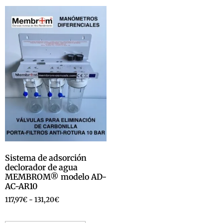
Sistema de adsorción
declorador de agua
MEMBROM® modelo AD-
AC-AR10
117,97
€
-
131,20
€