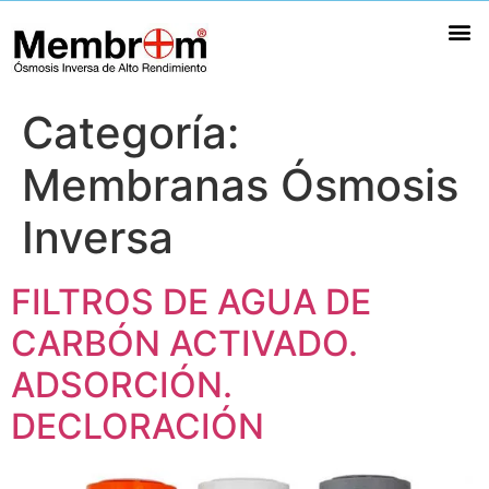
Ósmosis Inversa Profesional
Ósmosis Inversa Bajo Rechazo
Membranas Ósmosis Inversa
Portamembranas ósmosis inversa
Categoría:
Membranas Ósmosis
Inversa
FILTROS DE AGUA DE
CARBÓN ACTIVADO.
ADSORCIÓN.
DECLORACIÓN