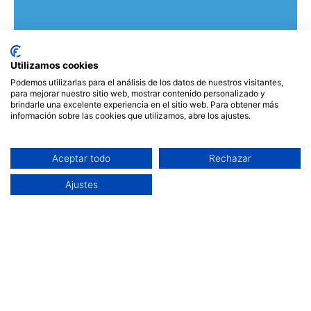
Utilizamos cookies
Podemos utilizarlas para el análisis de los datos de nuestros visitantes,
para mejorar nuestro sitio web, mostrar contenido personalizado y
brindarle una excelente experiencia en el sitio web. Para obtener más
¿CÓMO DIFERENCIAR UNA MEMBRANA
información sobre las cookies que utilizamos, abre los ajustes.
FILMTEC AUTÉNTICA DE UNA FALSA?
Medidas anti plagio. Aunque muchos no lo
sepan, las membranas FILMTEC™ son
Aceptar todo
Rechazar
0
copiadas y falsificadas continuamente. Es
Ajustes
por eso que tanto en FILMTEC™ como en
SABER MÁS
BASES TÉCNICAS EN PURIFICACIÓN DE
AGUA